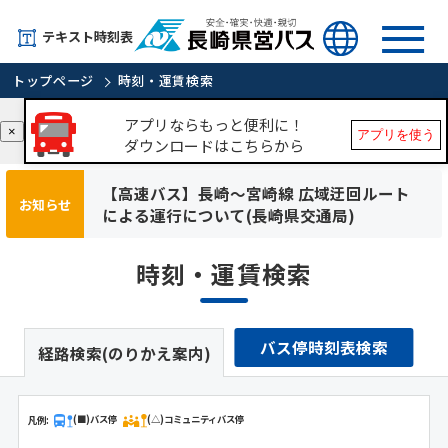
テキスト時刻表
トップページ
時刻・運賃検索
アプリならもっと便利に！
×
アプリを使う
ダウンロードはこちらから
【高速バス】長崎～宮崎線 広域迂回ルート
お知らせ
による運行について(長崎県交通局)
時刻・運賃検索
バス停時刻表検索
経路検索(のりかえ案内)
凡例:
(■)バス停
(△)コミュニティバス停