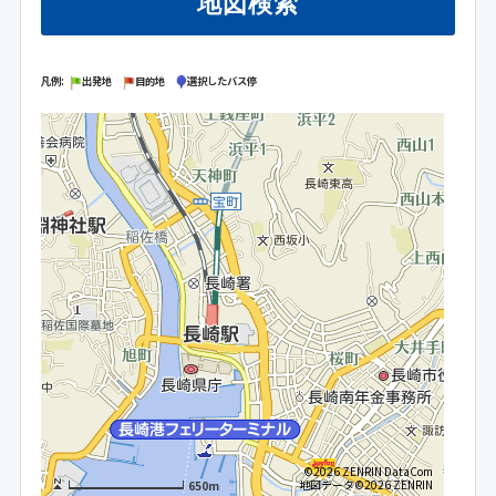
地図検索
凡例:
出発地
目的地
選択したバス停
©2026 ZENRIN DataCom
地図データ©2026 ZENRIN
650m