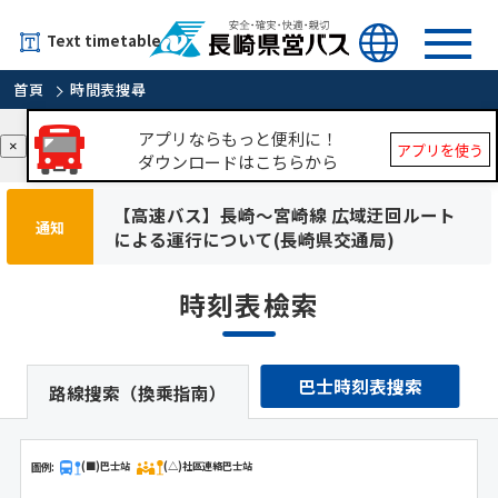
Text timetable
首頁
時間表搜尋
アプリならもっと便利に！
×
アプリを使う
ダウンロードはこちらから
【高速バス】長崎～宮崎線 広域迂回ルート
通知
による運行について(長崎県交通局)
時刻表檢索
巴士時刻表搜索
路線搜索（換乘指南）
圖例:
(■)巴士站
(△)社區連絡巴士站