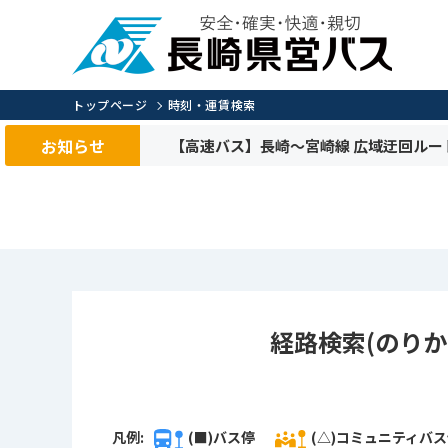
トップページ
時刻・運賃検索
お知らせ
【高速バス】長崎～宮崎線 広域迂回ルー
経路検索(のりか
凡例:
(■)バス停
(△)コミュニティバ