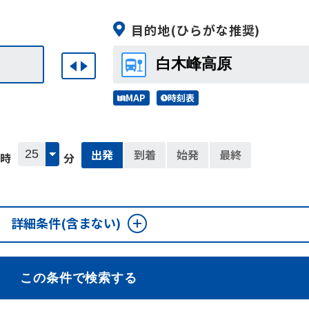
目的地
(ひらがな推奨)
MAP
時刻表
出発
到着
始発
最終
時
分
詳細条件
(含まない)
この条件で検索する