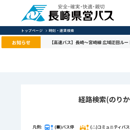
トップページ
時刻・運賃検索
お知らせ
【高速バス】長崎～宮崎線 広域迂回ルー
経路検索(のりか
凡例:
(■)バス停
(△)コミュニティバ