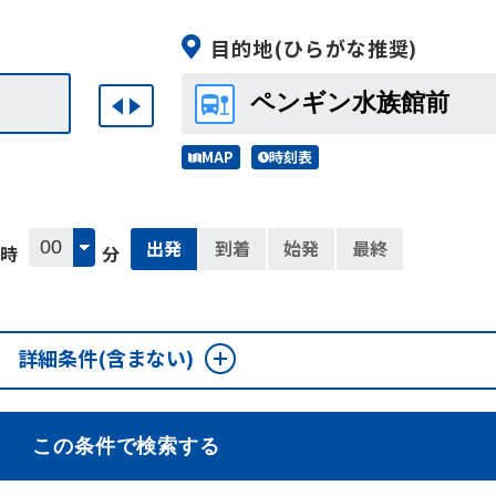
目的地
(ひらがな推奨)
MAP
時刻表
出発
到着
始発
最終
時
分
詳細条件
(含まない)
この条件で検索する