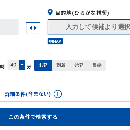
目的地
(ひらがな推奨)
MAP
出発
到着
始発
最終
時
分
詳細条件
(含まない)
この条件で検索する