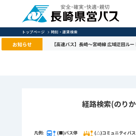
トップページ
時刻・運賃検索
お知らせ
【高速バス】長崎～宮崎線 広域迂回ルー
経路検索(のりか
凡例:
(■)バス停
(△)コミュニティバ