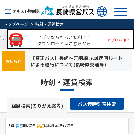
テキスト時刻表
トップページ
時刻・運賃検索
アプリならもっと便利に！
×
アプリを使う
ダウンロードはこちらから
【高速バス】長崎～宮崎線 広域迂回ルート
お知らせ
による運行について(長崎県交通局)
時刻・運賃検索
バス停時刻表検索
経路検索(のりかえ案内)
凡例:
(■)バス停
(△)コミュニティバス停