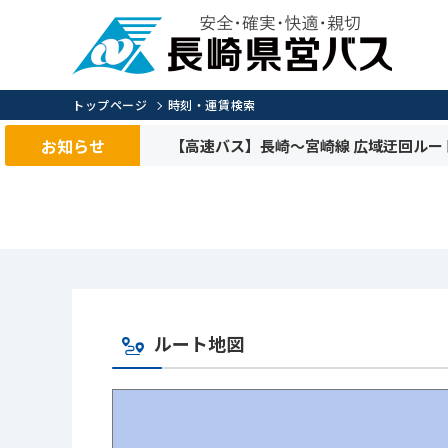
トップページ
時刻・運賃検索
お知らせ
【高速バス】長崎～宮崎線 広域迂回ルー
ルート地図