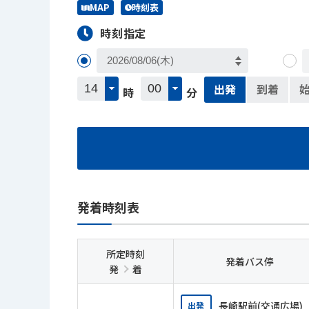
MAP
時刻表
時刻指定
出発
到着
時
分
発着時刻表
所定時刻
発着バス停
発
着
長崎駅前(交通広場)
出発