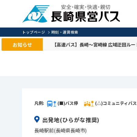
トップページ
時刻・運賃検索
お知らせ
【高速バス】長崎～宮崎線 広域迂回ルー
凡例:
(■)バス停
(△)コミュニティバ
出発地
(ひらがな推奨)
長崎駅前(長崎県長崎市)