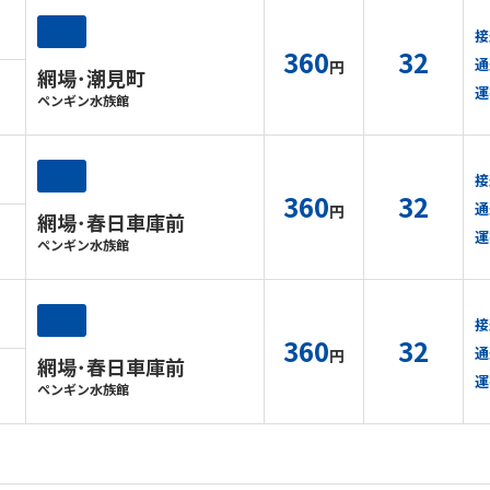
接
360
32
通
円
網場･潮見町
運
ペンギン水族館
接
360
32
通
円
網場･春日車庫前
運
ペンギン水族館
接
360
32
通
円
網場･春日車庫前
運
ペンギン水族館