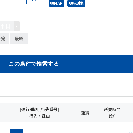
MAP
時刻表
始発
最終
この条件で検索する
[運行種別][行先番号]
所要時間
運賃
行先・経由
(分)